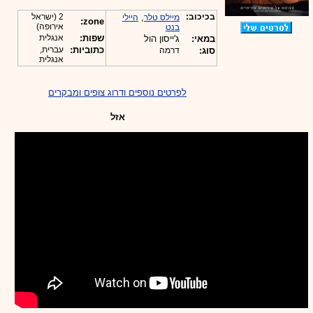
בכיכוב:
,
2 (ישראל
מיילס טלר
היילי
zone:
אירופה)
בנט
שפות:
אנגלית
במאי:
ג'ייסון הול
כתוביות:
עברית,
סוג:
דרמה
אנגלית
לפרטים נוספים ודרוג צופים ומבקרים
אזל