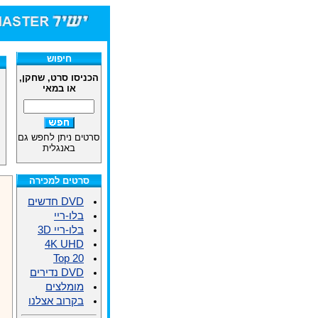
חיפוש
הכניסו סרט, שחקן,
או במאי
סרטים ניתן לחפש גם
באנגלית
סרטים למכירה
DVD חדשים
בלו-ריי
בלו-ריי 3D
4K UHD
Top 20
DVD נדירים
מומלצים
בקרוב אצלנו