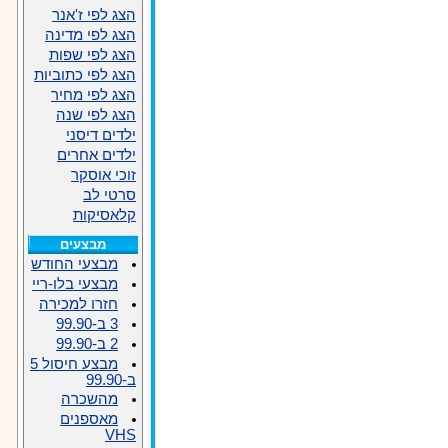
הצג לפי ז'אנר
הצג לפי מדינה
הצג לפי שפות
הצג לפי כתוביות
הצג לפי מחיר
הצג לפי שנה
ילדים דיסני
ילדים אחרים
זוכי אוסקר
סרטי לב
קלאסיקות
מבצעים
מבצעי החודש
מבצעי בלו-ריי
חזרו למכירה
3 ב-99.90
2 ב-99.90
מבצע חיסול 5
ב-99.90
מהשכרה
מאספנים
VHS