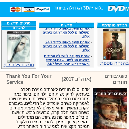
חנות הסרטים DVD/בלו-ר
סרטים חדשים
-
אתרנו פועל באופן סדיר 24/7,
מכירה מוקדמת
חדשות
למכירה
משלוחים לכל הארץ גם בימים
אלה.
-
אתרנו פועל באופן סדיר 24/7,
משלוחים לכל הארץ גם בימים
אלה.
-
אנחנו כאן לכול שאלה וזמינים
במענה הטלפוני שלנו.ובמייל
.האתר לרשותכם פעיל 24/7
בהנחה נוספת
חדשים על המדף
-
מענה טלפוני: 09-7652392
-
צוות דיוידי מאסטר ישיר.
כשגיבורים
Thank You For Your
(ארה"ב 2017)
-
זמינים במייל ובטלפון. האתר
חוזרים
Service
לרשותכם פעיל 24/7
-
צוות דיוידי מאסטר ישיר.
אדם וסולו חוזרים לארה"ב מזירת הקרב
בעיראק לחיק נשותיהם וילדיהם. בעוד כמה
-
אנחנו כאן לכול שאלה וזמינים
במענה הטלפוני שלנו.ובמייל
מחבריהם נהרגו במהלך השירות, השניים שבו
.האתר לרשותכם 24/7
לאמריקה כשהם עומדים על הרגליים. בעבורם
הקרב ממשיך, והוא מעולם לא באמת מסתיים.
-
מענה טלפוני: 09-7652392
כשהם מוכי הלם קרב, טבועים ברגשות אשם
-
צוות דיוידי מאסטר ישיר.
וסובלים מהפרעות נפשיות, הם מתחילים
במאבק ארוך ומפרך להכיר במצבם ולקבל
תמיכה מקצועית לפני שיהיה מאוחר מדי.