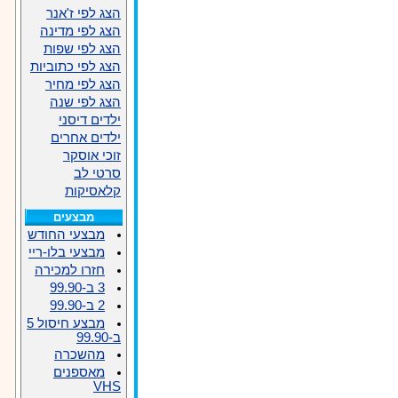
הצג לפי ז'אנר
הצג לפי מדינה
הצג לפי שפות
הצג לפי כתוביות
הצג לפי מחיר
הצג לפי שנה
ילדים דיסני
ילדים אחרים
זוכי אוסקר
סרטי לב
קלאסיקות
מבצעים
מבצעי החודש
מבצעי בלו-ריי
חזרו למכירה
3 ב-99.90
2 ב-99.90
מבצע חיסול 5
ב-99.90
מהשכרה
מאספנים
VHS