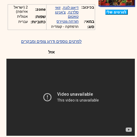
בכיכוב:
,
2 (ישראל
דיאגו לונה
זואי
zone:
אירופה)
,
סלדנה
צ'אנינג
טאטום
שפות:
אנגלית
במאי:
חורחה גוטיירס
כתוביות:
עברית
סוג:
הרפתקה - קומדיה
לפרטים נוספים ודרוג צופים ומבקרים
אזל