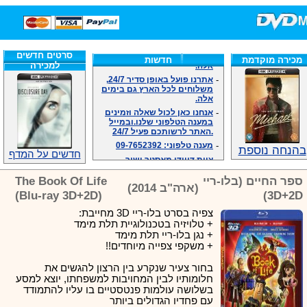
חנות הסרטים DVD/בלו-ריי/3D הגדולה ביותר!
-
אתרנו פועל באופן סדיר 24/7,
משלוחים לכל הארץ גם בימים
אלה.
סרטים חדשים
מכירה מוקדמת
חדשות
למכירה
-
אתרנו פועל באופן סדיר 24/7,
משלוחים לכל הארץ גם בימים
אלה.
-
אנחנו כאן לכול שאלה וזמינים
במענה הטלפוני שלנו.ובמייל
.האתר לרשותכם פעיל 24/7
-
מענה טלפוני: 09-7652392
בהנחה נוספת
-
צוות דיוידי מאסטר ישיר.
חדשים על המדף
-
זמינים במייל ובטלפון. האתר
לרשותכם פעיל 24/7
ספר החיים (בלו-ריי
The Book Of Life
(ארה"ב 2014)
-
צוות דיוידי מאסטר ישיר.
(Blu-ray 3D+2D)
3D+2D)
-
אנחנו כאן לכול שאלה וזמינים
במענה הטלפוני שלנו.ובמייל
צפיה בסרט בלו-ריי 3D מחייבת:
.האתר לרשותכם 24/7
+ טלויזיה בטכנולוגיית תלת מימד
-
מענה טלפוני: 09-7652392
+ נגן בלו-ריי תלת מימד
+ משקפי צפייה מיוחדים!!
-
צוות דיוידי מאסטר ישיר.
בחור צעיר שנקרע בין הרצון להגשים את
חלומותיו לבין המחויבות למשפחתו, יוצא למסע
בשלושה עולמות פנטסטיים בו עליו להתמודד
עם פחדיו הגדולים ביותר