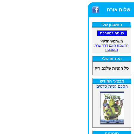
שלום אורח
החשבון שלי
משתמש חדש?
הרשמה חינם דרך שרת
מאובטח
הקניות שלי
סל הקניות שלכם ריק
מבצעי החודש
הסכם קניית סרטים
סינמטק