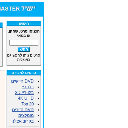
חיפוש
הכניסו סרט, שחקן,
או במאי
סרטים ניתן לחפש גם
באנגלית
סרטים למכירה
DVD חדשים
בלו-ריי
בלו-ריי 3D
4K UHD
Top 20
DVD נדירים
מומלצים
בקרוב אצלנו