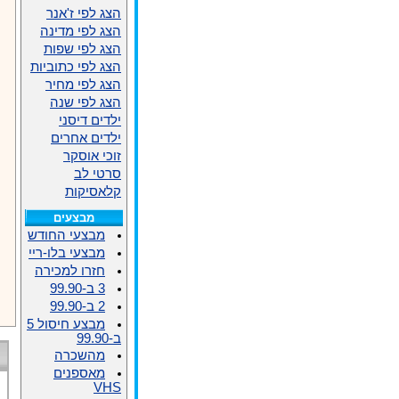
הצג לפי ז'אנר
הצג לפי מדינה
הצג לפי שפות
הצג לפי כתוביות
הצג לפי מחיר
הצג לפי שנה
ילדים דיסני
ילדים אחרים
זוכי אוסקר
סרטי לב
קלאסיקות
מבצעים
מבצעי החודש
מבצעי בלו-ריי
חזרו למכירה
3 ב-99.90
2 ב-99.90
מבצע חיסול 5
ב-99.90
מהשכרה
מאספנים
VHS