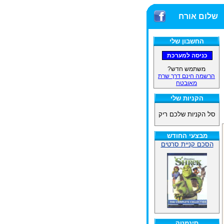
שלום אורח
החשבון שלי
משתמש חדש?
הרשמה חינם דרך שרת
מאובטח
הקניות שלי
סל הקניות שלכם ריק
מבצעי החודש
הסכם קניית סרטים
סינמטק