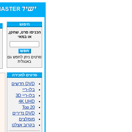
חיפוש
הכניסו סרט, שחקן,
או במאי
סרטים ניתן לחפש גם
באנגלית
סרטים למכירה
DVD חדשים
בלו-ריי
בלו-ריי 3D
4K UHD
Top 20
DVD נדירים
מומלצים
בקרוב אצלנו