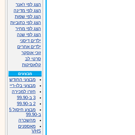
הצג לפי ז'אנר
הצג לפי מדינה
הצג לפי שפות
הצג לפי כתוביות
הצג לפי מחיר
הצג לפי שנה
ילדים דיסני
ילדים אחרים
זוכי אוסקר
סרטי לב
קלאסיקות
מבצעים
מבצעי החודש
מבצעי בלו-ריי
חזרו למכירה
3 ב-99.90
2 ב-99.90
מבצע חיסול 5
ב-99.90
מהשכרה
מאספנים
VHS