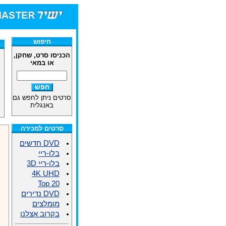
חיפוש
הכניסו סרט, שחקן,
או במאי
סרטים ניתן לחפש גם
באנגלית
סרטים למכירה
DVD חדשים
בלו-ריי
בלו-ריי 3D
4K UHD
Top 20
DVD נדירים
מומלצים
בקרוב אצלנו