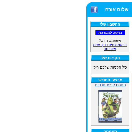
שלום אורח
החשבון שלי
משתמש חדש?
הרשמה חינם דרך שרת
מאובטח
הקניות שלי
סל הקניות שלכם ריק
מבצעי החודש
הסכם קניית סרטים
סינמטק