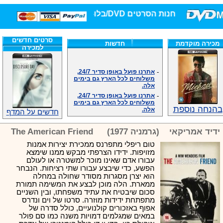
חנות הסרטים DVD/בלו-ריי/3D הגדולה ביותר!
סרטים חדשים
מכירה מוקדמת
חדשות
למכירה
-
אתרנו פועל באופן סדיר 24/7,
משלוחים לכל הארץ גם בימים
אלה.
-
אתרנו פועל באופן סדיר 24/7,
משלוחים לכל הארץ גם בימים
אלה.
בהנחה נוספת
חדשים על המדף
-
אנחנו כאן לכול שאלה וזמינים
במענה הטלפוני שלנו.ובמייל
.האתר לרשותכם פעיל 24/7
ידיד אמריקאי
(גרמניה 1977)
The American Friend
-
מענה טלפוני: 09-7652392
טום ריפלי מתפרנס ממכירת יצירות אמנות
-
צוות דיוידי מאסטר ישיר.
מזויפות. ידידו הצרפתי מבקש ממנו שימצא
-
זמינים במייל ובטלפון. האתר
עבורו אדם שאינו מוכר למשטרה או לעולם
לרשותכם פעיל 24/7
הפשע, כדי שיבצע עבורו שתי רציחות. הנבחר
-
צוות דיוידי מאסטר ישיר.
הוא יצרן מסגרות מסודר שחולה במחלה
ממארת. הלה מוכן לבצע את המשימה תמורת
-
אנחנו כאן לכול שאלה וזמינים
במענה הטלפוני שלנו.ובמייל
סכום שיבטיח את עתיד משפחתו, ובין השניים
.האתר לרשותכם 24/7
מתפתחת ידידות מוזרה. סרטו של וים ונדרס
אפוף באזכורים קולנועיים, כולל סדרה של
-
מענה טלפוני: 09-7652392
במאים שמגלמים דמויות משנה כמו סם פולר
-
צוות דיוידי מאסטר ישיר.