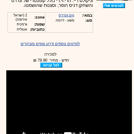
וניקולס ריי. הדי.וי.די כולל קומנטרי של ונדרס
והשחקן דניס הופר, וסצנות שהושמטו.
במאי:
ווים וונדרס
2 (ישראל
zone:
אירופה)
סוג:
פשע - דרמה
שפות:
גרמנית
כתוביות:
אנגלית
לפרטים נוספים ודרוג צופים ומבקרים
למכירה
חדש - מחיר: 79.90 ₪