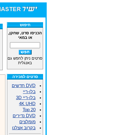
חיפוש
הכניסו סרט, שחקן,
או במאי
סרטים ניתן לחפש גם
באנגלית
סרטים למכירה
DVD חדשים
בלו-ריי
בלו-ריי 3D
4K UHD
Top 20
DVD נדירים
מומלצים
בקרוב אצלנו