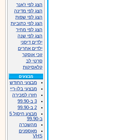
הצג לפי ז'אנר
הצג לפי מדינה
הצג לפי שפות
הצג לפי כתוביות
הצג לפי מחיר
הצג לפי שנה
ילדים דיסני
ילדים אחרים
זוכי אוסקר
סרטי לב
קלאסיקות
מבצעים
מבצעי החודש
מבצעי בלו-ריי
חזרו למכירה
3 ב-99.90
2 ב-99.90
מבצע חיסול 5
ב-99.90
מהשכרה
מאספנים
VHS