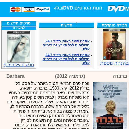
חנות הסרטים DVD/בלו-ריי/3D הגדולה ביותר!
סרטים חדשים
מכירה מוקדמת
חדשות
למכירה
-
אתרנו פועל באופן סדיר 24/7,
משלוחים לכל הארץ גם בימים
אלה.
-
אתרנו פועל באופן סדיר 24/7,
משלוחים לכל הארץ גם בימים
אלה.
בהנחה נוספת
-
אנחנו כאן לכול שאלה וזמינים
חדשים על המדף
במענה הטלפוני שלנו.ובמייל
.האתר לרשותכם פעיל 24/7
ברברה
(גרמניה 2012)
Barbara
-
מענה טלפוני: 09-7652392
זוכה פרס הבמאי הטוב ביותר של פסטיבל
-
צוות דיוידי מאסטר ישיר.
ברלין 2012. קיץ, 1980. ברברה, רופאה,
-
זמינים במייל ובטלפון. האתר
מבקשת ויזת יציאה מגרמניה המזרחית. כעונש
לרשותכם פעיל 24/7
היא נשלחת מברלין לבית חולים קטן בעיירה
-
צוות דיוידי מאסטר ישיר.
נידחת. יורג, המאהב שלה מהמערב, שוקד ימים
-
אנחנו כאן לכול שאלה וזמינים
כלילות על הבריחה שלה. ברברה ממתינה לו,
במענה הטלפוני שלנו.ובמייל
שומרת לעצמה בסוד את בריחתה העתידית.
.האתר לרשותכם 24/7
היא משתדלת להתנתק רגשית מהאנשים
-
מענה טלפוני: 09-7652392
שעובדים איתה ומעניקה תשומת לב רק
למטופליה. המפגש שלה עם אנדרה, הבוס
-
צוות דיוידי מאסטר ישיר.