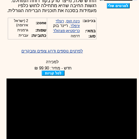
החדש שלה, מייצר סדק בקור רוחה המוחלט.
רגשות החיבה שהיא מתחילה לחוש כלפיו
מעמידות בסכנה את תוכניות הבריחה הגורלית.
בכיכוב:
,
2 (ישראל
נינה הוס
רונלד
zone:
אירופה)
, ריינר בוק
זרפלד
שפות:
גרמנית
במאי:
כריסטיאן פצהולד
כתוביות:
עברית
סוג:
דרמה
לפרטים נוספים ודרוג צופים ומבקרים
למכירה
חדש - מחיר: 99.90 ₪