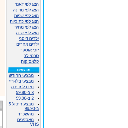
הצג לפי ז'אנר
הצג לפי מדינה
הצג לפי שפות
הצג לפי כתוביות
הצג לפי מחיר
הצג לפי שנה
ילדים דיסני
ילדים אחרים
זוכי אוסקר
סרטי לב
קלאסיקות
מבצעים
מבצעי החודש
מבצעי בלו-ריי
חזרו למכירה
3 ב-99.90
2 ב-99.90
מבצע חיסול 5
ב-99.90
מהשכרה
מאספנים
VHS