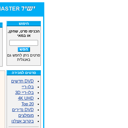
חיפוש
הכניסו סרט, שחקן,
או במאי
סרטים ניתן לחפש גם
באנגלית
סרטים למכירה
DVD חדשים
בלו-ריי
בלו-ריי 3D
4K UHD
Top 20
DVD נדירים
מומלצים
בקרוב אצלנו