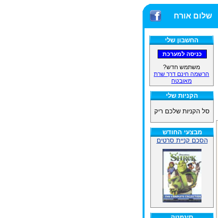
שלום אורח
החשבון שלי
משתמש חדש?
הרשמה חינם דרך שרת
מאובטח
הקניות שלי
סל הקניות שלכם ריק
מבצעי החודש
הסכם קניית סרטים
סינמטק