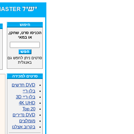
חיפוש
הכניסו סרט, שחקן,
או במאי
סרטים ניתן לחפש גם
באנגלית
סרטים למכירה
DVD חדשים
בלו-ריי
בלו-ריי 3D
4K UHD
Top 20
DVD נדירים
מומלצים
בקרוב אצלנו