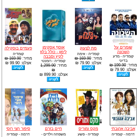
שומרים על
אוסף אסקימו
מת לצעוק
פעמיים בוסקילה
השכונה
לימון - כולל בלוז
קומדיה - אימה
קומדיה
קומדיה - מדע
לקיץ וסבבה
מחיר:
169.90 ₪
מחיר:
169.90 ₪
בדיוני
קומדיה - רומנטי
אצלנו: 79.90 ₪
אצלנו: 99.90 ₪
מחיר:
199.90 ₪
מחיר:
1,299.90
אצלנו: 79.90 ₪
₪
אצלנו: 899.90 ₪
אביבה אהובתי
מקס ומוריס
חיים בזרם
סיפור חצי רוסי
דרמה - קומדיה
קומדיה - פשע
משפחה וילדים -
דרמה - קומדיה