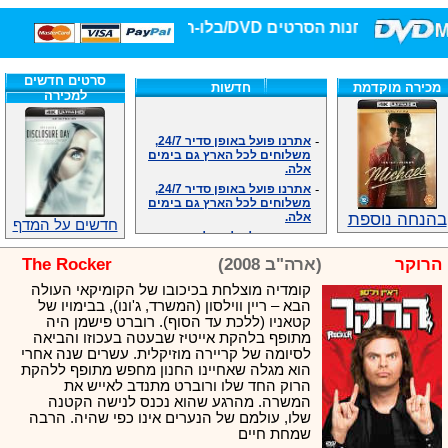
חנות הסרטים DVD/בלו-ריי/3D הגדולה ביותר!
סרטים חדשים
מכירה מוקדמת
חדשות
למכירה
-
אתרנו פועל באופן סדיר 24/7,
משלוחים לכל הארץ גם בימים
אלה.
-
אתרנו פועל באופן סדיר 24/7,
משלוחים לכל הארץ גם בימים
אלה.
בהנחה נוספת
-
אנחנו כאן לכול שאלה וזמינים
חדשים על המדף
במענה הטלפוני שלנו.ובמייל
.האתר לרשותכם פעיל 24/7
הרוקר
(ארה"ב 2008)
The Rocker
-
מענה טלפוני: 09-7652392
קומדיה מוצלחת בכיכובו של הקומיקאי העולה
-
צוות דיוידי מאסטר ישיר.
הבא – ריין ווילסון (המשרד, ג'ונו), בבימויו של
-
זמינים במייל ובטלפון. האתר
קטאניו (ללכת עד הסוף). רוברט פישמן היה
לרשותכם פעיל 24/7
מתופף בלהקת אייטיז שבעטה בעכוזו והביאה
-
צוות דיוידי מאסטר ישיר.
לסיומה של קריירה מוזיקלית. עשרים שנה אחרי
-
אנחנו כאן לכול שאלה וזמינים
הוא מגלה שאחיינו החנון מחפש מתופף ללהקת
במענה הטלפוני שלנו.ובמייל
הרוק החד שלו ורוברט מתנדב לאייש את
.האתר לרשותכם 24/7
המשרה. מהרגע שהוא נכנס לנישה הקטנה
-
מענה טלפוני: 09-7652392
שלו, עולמם של הנערים אינו כפי שהיה. הרבה
שמחת חיים
-
צוות דיוידי מאסטר ישיר.