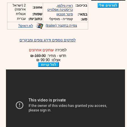
בכיכוב:
,
2 (ישראל
ראיין ווילסון
zone:
אירופה)
כריסטינה אפלגייט
שפות:
אנגלית
במאי:
פיטר קטנאן
כתוביות:
עברית
סוג:
קומדיה - מוסיקלי
צפייה בתקציר (trailer)
לא רואים?
לפרטים נוספים ודרוג צופים ומבקרים
למכירה
עותקים אחרונים
חדש - מחיר:
169.90 ₪
אצלנו: 99.90 ₪