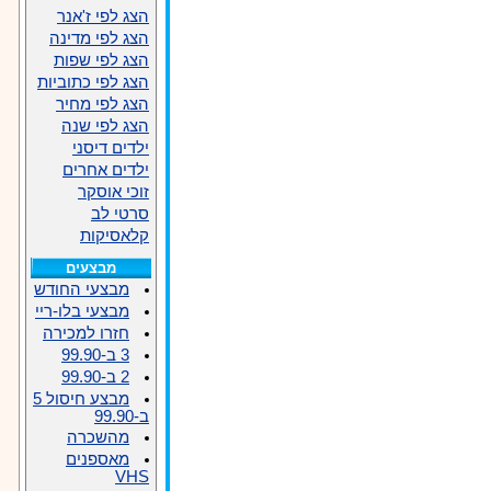
הצג לפי ז'אנר
הצג לפי מדינה
הצג לפי שפות
הצג לפי כתוביות
הצג לפי מחיר
הצג לפי שנה
ילדים דיסני
ילדים אחרים
זוכי אוסקר
סרטי לב
קלאסיקות
מבצעים
מבצעי החודש
מבצעי בלו-ריי
חזרו למכירה
3 ב-99.90
2 ב-99.90
מבצע חיסול 5
ב-99.90
מהשכרה
מאספנים
VHS