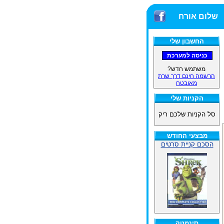
שלום אורח
החשבון שלי
משתמש חדש?
הרשמה חינם דרך שרת
מאובטח
הקניות שלי
סל הקניות שלכם ריק
מבצעי החודש
הסכם קניית סרטים
סינמטק