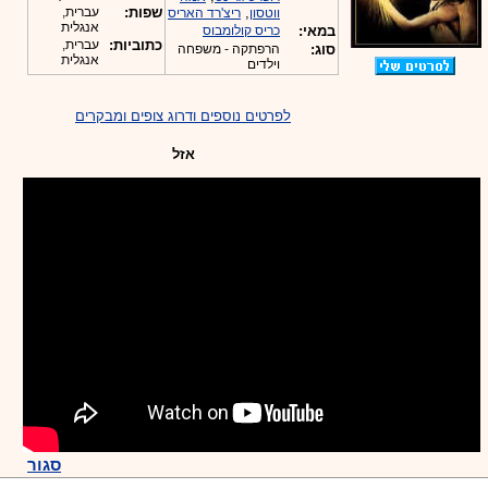
,
שפות:
עברית,
ווטסון
ריצ'רד האריס
אנגלית
במאי:
כריס קולומבוס
כתוביות:
עברית,
סוג:
הרפתקה - משפחה
אנגלית
וילדים
לפרטים נוספים ודרוג צופים ומבקרים
אזל
סגור