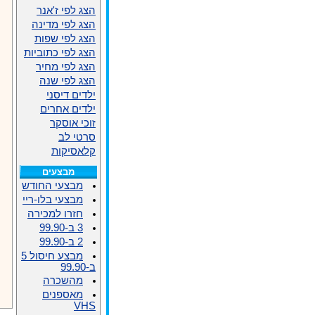
הצג לפי ז'אנר
הצג לפי מדינה
הצג לפי שפות
הצג לפי כתוביות
הצג לפי מחיר
הצג לפי שנה
ילדים דיסני
ילדים אחרים
זוכי אוסקר
סרטי לב
קלאסיקות
מבצעים
מבצעי החודש
מבצעי בלו-ריי
חזרו למכירה
3 ב-99.90
2 ב-99.90
מבצע חיסול 5
ב-99.90
מהשכרה
מאספנים
VHS