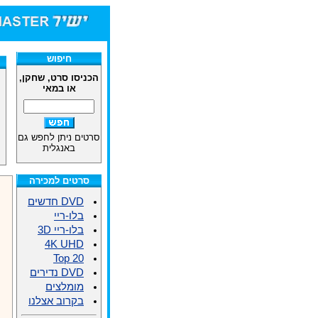
חיפוש
הכניסו סרט, שחקן,
או במאי
סרטים ניתן לחפש גם
באנגלית
סרטים למכירה
DVD חדשים
בלו-ריי
בלו-ריי 3D
4K UHD
Top 20
DVD נדירים
מומלצים
בקרוב אצלנו