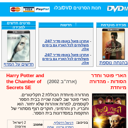
חנות הסרטים DVD/בלו-ריי/3D הגדולה ביותר!
סרטים חדשים
מכירה מוקדמת
חדשות
למכירה
-
אתרנו פועל באופן סדיר 24/7,
משלוחים לכל הארץ גם בימים
אלה.
-
אתרנו פועל באופן סדיר 24/7,
משלוחים לכל הארץ גם בימים
אלה.
בהנחה נוספת
-
אנחנו כאן לכול שאלה וזמינים
חדשים על המדף
במענה הטלפוני שלנו.ובמייל
.האתר לרשותכם פעיל 24/7
הארי פוטר וחדר
Harry Potter and
-
מענה טלפוני: 09-7652392
הסודות - מהדורה
(ארה"ב 2002)
the Chamber of
-
צוות דיוידי מאסטר ישיר.
מיוחדת
Secrets SE
-
זמינים במייל ובטלפון. האתר
לרשותכם פעיל 24/7
מהדורה מיוחדת הכוללת 2 תקליטורים.
הארי פוטר שב לשנה שנייה בבית הספר
-
צוות דיוידי מאסטר ישיר.
לקוסמים, למרות אזהרות שלא יחזור. הוא
-
אנחנו כאן לכול שאלה וזמינים
וחבריו, רון והרמיוני, חוקרים רצף מסתורי של
במענה הטלפוני שלנו.ובמייל
התקפות במסדרונות בית הספר.
.האתר לרשותכם 24/7
-
מענה טלפוני: 09-7652392
בכיכוב:
,
2 (ישראל
דניאל רדקליף
zone:
-
צוות דיוידי מאסטר ישיר.
אירופה)
,
רופרט גרינט
אמה