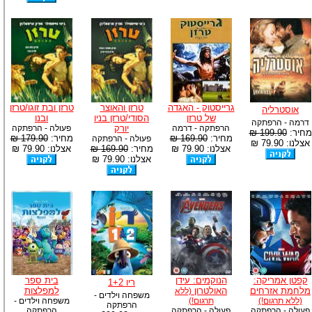
גרייסטוק - האגדה
טרזן והאוצר
טרזן ובת זוגו/טרזן
אוסטרליה
של טרזן
הסודי/טרזן בניו
ובנו
דרמה - הרפתקה
הרפתקה - דרמה
יורק
פעולה - הרפתקה
מחיר:
199.90 ₪
מחיר:
169.90 ₪
מחיר:
179.90 ₪
פעולה - הרפתקה
אצלנו: 79.90 ₪
אצלנו: 79.90 ₪
מחיר:
169.90 ₪
אצלנו: 79.90 ₪
אצלנו: 79.90 ₪
קפטן אמריקה:
הנוקמים: עידן
בית ספר
ריו 1+2
מלחמת אזרחים
האולטרון
למפלצות
(ללא
משפחה וילדים -
(ללא תרגום!)
תרגום!)
משפחה וילדים -
הרפתקה
פעולה - הרפתקה
פעולה - הרפתקה
הרפתקה