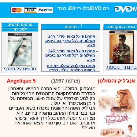
/בלו-ריי/3D הגדולה ביותר!
סרטים חדשים
מכירה מוקדמת
חדשות
למכירה
-
אתרנו פועל באופן סדיר 24/7,
משלוחים לכל הארץ גם בימים
אלה.
-
אתרנו פועל באופן סדיר 24/7,
משלוחים לכל הארץ גם בימים
אלה.
-
אנחנו כאן לכול שאלה וזמינים
במענה הטלפוני שלנו.ובמייל
בהנחה נוספת
חדשים על המדף
.האתר לרשותכם פעיל 24/7
-
מענה טלפוני: 09-7652392
אנג'ליק והסולטן
(צרפת 1967)
Angelique 5
-
צוות דיוידי מאסטר ישיר.
"אנג'ליק והסולטן" הוא הסרט החמישי והאחרון
-
זמינים במייל ובטלפון. האתר
לרשותכם פעיל 24/7
בסדרת ההרפתקאות הרומנטית מהמצליחות
בקולנוע הצרפתי של שנות ה-60, מבוססת על
-
צוות דיוידי מאסטר ישיר.
רומן מאת סרז' ואן גולון.
-
אנחנו כאן לכול שאלה וזמינים
אנג'ליק היפה והחושנית נמכרת בשוק העבדים
במענה הטלפוני שלנו.ובמייל
ובד בבד בעלה האהוב מתגלה בחיים. היא
.האתר לרשותכם 24/7
מצידה מחפשת אותו בכל דרך והוא יוציפוש
-
מענה טלפוני: 09-7652392
אהובתו. האם הם סוף סוף ימצאו האחד את
-
צוות דיוידי מאסטר ישיר.
השני?!.