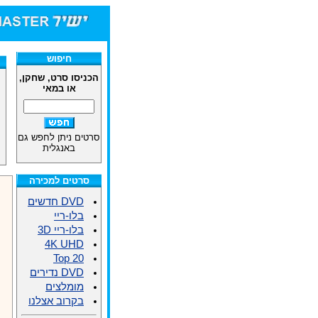
חנות הסרטים DVD
חיפוש
הכניסו סרט, שחקן,
או במאי
סרטים ניתן לחפש גם
באנגלית
סרטים למכירה
DVD חדשים
בלו-ריי
בלו-ריי 3D
4K UHD
Top 20
DVD נדירים
מומלצים
בקרוב אצלנו