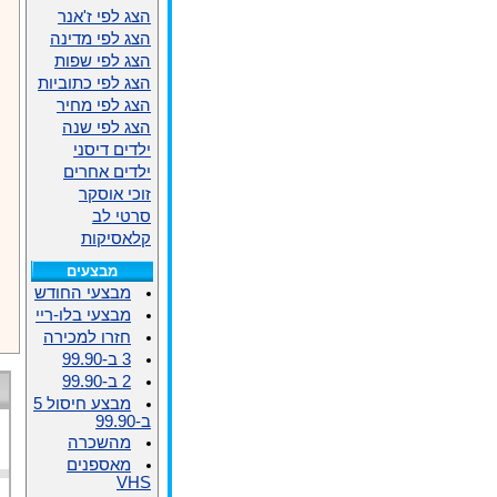
הצג לפי ז'אנר
הצג לפי מדינה
הצג לפי שפות
הצג לפי כתוביות
הצג לפי מחיר
הצג לפי שנה
ילדים דיסני
ילדים אחרים
זוכי אוסקר
סרטי לב
קלאסיקות
מבצעים
מבצעי החודש
מבצעי בלו-ריי
חזרו למכירה
3 ב-99.90
2 ב-99.90
מבצע חיסול 5
ב-99.90
מהשכרה
מאספנים
VHS