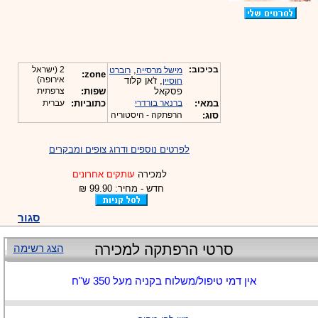
בכיכוב:
,
2 (ישראל
מישל מרסייה
רוברט
zone:
אירופה)
, ז'אן קלוד
חוסיין
פסקאל
שפות:
צרפתית
במאי:
ברנאר בורדרי
כתוביות:
עברית
סוג:
הרפתקה - היסטוריה
לפרטים נוספים ודרוג צופים ומבקרים
למכירה
עותקים אחרונים
חדש - מחיר: 99.90 ₪
סגור
סרטי הרפתקה למכירה
הצג רשימה
אין דמי טיפול/משלוח בקניה מעל 350 ש"ח