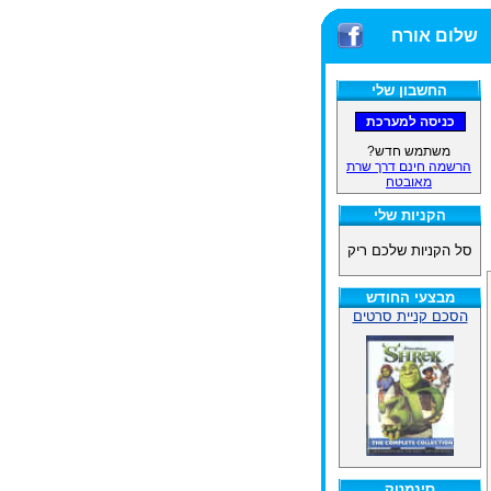
שלום אורח
החשבון שלי
משתמש חדש?
הרשמה חינם דרך שרת
מאובטח
הקניות שלי
סל הקניות שלכם ריק
מבצעי החודש
הסכם קניית סרטים
סינמטק