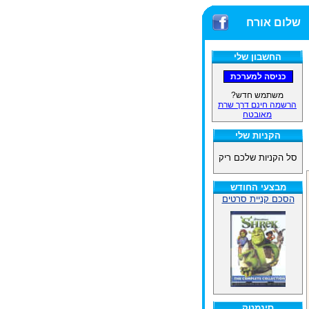
שלום אורח
החשבון שלי
משתמש חדש?
הרשמה חינם דרך שרת
מאובטח
הקניות שלי
סל הקניות שלכם ריק
מבצעי החודש
הסכם קניית סרטים
סינמטק