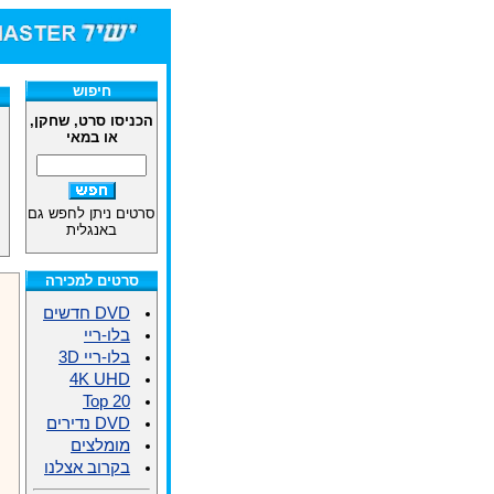
חיפוש
הכניסו סרט, שחקן,
או במאי
סרטים ניתן לחפש גם
באנגלית
סרטים למכירה
DVD חדשים
בלו-ריי
בלו-ריי 3D
4K UHD
Top 20
DVD נדירים
מומלצים
בקרוב אצלנו