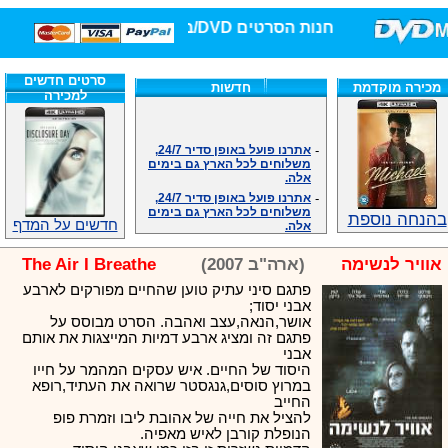
חנות הסרטים DVD/בלו-ריי/3D הגדולה ביותר!
סרטים חדשים
מכירה מוקדמת
חדשות
למכירה
-
אתרנו פועל באופן סדיר 24/7,
משלוחים לכל הארץ גם בימים
אלה.
-
אתרנו פועל באופן סדיר 24/7,
משלוחים לכל הארץ גם בימים
אלה.
בהנחה נוספת
חדשים על המדף
-
אנחנו כאן לכול שאלה וזמינים
במענה הטלפוני שלנו.ובמייל
.האתר לרשותכם פעיל 24/7
אוויר לנשימה
(ארה"ב 2007)
The Air I Breathe
-
מענה טלפוני: 09-7652392
פתגם סיני עתיק טוען שהחיים מפורקים לארבע
-
צוות דיוידי מאסטר ישיר.
אבני יסוד;
-
זמינים במייל ובטלפון. האתר
אושר,הנאה,עצב ואהבה. הסרט מבוסס על
לרשותכם פעיל 24/7
פתגם זה ומציג ארבע דמיות המייצגות את אותם
אבני
-
צוות דיוידי מאסטר ישיר.
היסוד של החיים. איש עסקים המהמר על חייו
-
אנחנו כאן לכול שאלה וזמינים
במרוץ סוסים,גנגסטר שרואה את העתיד,רופא
במענה הטלפוני שלנו.ובמייל
החייב
.האתר לרשותכם 24/7
להציל את חייה של אהובת ליבו וזמרת פופ
-
מענה טלפוני: 09-7652392
הנופלת קורבן לאיש מאפיה.
-
צוות דיוידי מאסטר ישיר.