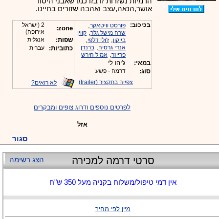
הדמיות נשזרות זו בזו כמו שאבני היסוד
אושר,הנאה,עצב ואהבה שזורים בחיינו.
בכיכוב:
,
2 (ישראל
פורסט וויטאקר
zone:
אירופה)
,
שרה מישל גלר
קווין
,
,
שפות:
אנגלית
בייקון
ז'ולי דלפי
,
אנדי גרסיה
ברנדן
כתוביות:
עברית
,
פרייזר
אמיל הירש
במאי:
ג'יהו לי
סוג:
דרמה - פשע
צפייה בתקציר (trailer)
לא רואים?
לפרטים נוספים ודרוג צופים ומבקרים
אזל
סגור
סרטי דרמה למכירה
הצג רשימה
אין דמי טיפול/משלוח בקניה מעל 350 ש"ח
מיין לפי מחיר