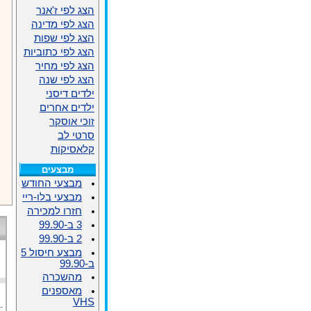
הצג לפי ז'אנר
הצג לפי מדינה
הצג לפי שפות
הצג לפי כתוביות
הצג לפי מחיר
הצג לפי שנה
ילדים דיסני
ילדים אחרים
זוכי אוסקר
סרטי לב
קלאסיקות
מבצעים
מבצעי החודש
מבצעי בלו-ריי
חזרו למכירה
3 ב-99.90
2 ב-99.90
מבצע חיסול 5
ב-99.90
מהשכרה
מאספנים
VHS