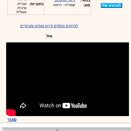
במאי:
ניקול הולופסנר
כתוביות:
עברית,
סוג:
קומדיה - דרמה
ערבית,
אנגלית
לפרטים נוספים ודרוג צופים ומבקרים
אזל
סגור