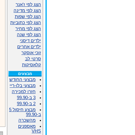
הצג לפי ז'אנר
הצג לפי מדינה
הצג לפי שפות
הצג לפי כתוביות
הצג לפי מחיר
הצג לפי שנה
ילדים דיסני
ילדים אחרים
זוכי אוסקר
סרטי לב
קלאסיקות
מבצעים
מבצעי החודש
מבצעי בלו-ריי
חזרו למכירה
3 ב-99.90
2 ב-99.90
מבצע חיסול 5
ב-99.90
מהשכרה
מאספנים
VHS