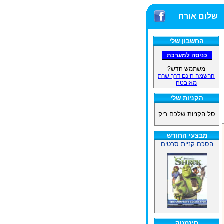
שלום אורח
החשבון שלי
משתמש חדש?
הרשמה חינם דרך שרת
מאובטח
הקניות שלי
סל הקניות שלכם ריק
מבצעי החודש
הסכם קניית סרטים
סינמטק