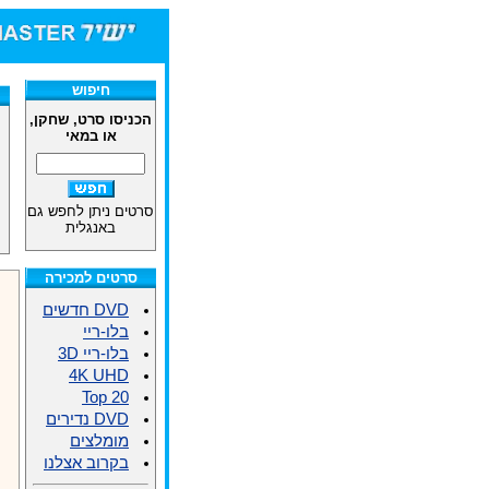
חיפוש
הכניסו סרט, שחקן,
או במאי
סרטים ניתן לחפש גם
באנגלית
סרטים למכירה
DVD חדשים
בלו-ריי
בלו-ריי 3D
4K UHD
Top 20
DVD נדירים
מומלצים
בקרוב אצלנו