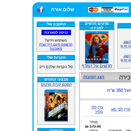
שלום אורח
סרטים חדשים
החשבון שלי
למכירה
אתרנו פועל באופן סדיר 24/7,
משתמש חדש?
בימים
הרשמה חינם דרך שרת
מאובטח
אתרנו פועל באופן סדיר 24/7,
בימים
הקניות שלי
חדשים על המדף
ינים
סל הקניות שלכם ריק
ייל
הצג תמונות
מבצעי החודש
הסכם קניית סרטים
 ש"ח
האתר
מיין לפי
ינים
מייין לפי סוג
מחיר
ייל
מחיר:
179.90 ₪
סינמטק
מה - מיסתורין
אצלנו: