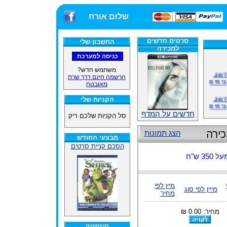
שלום אורח
סרטים חדשים
החשבון שלי
למכירה
אתרנו פועל באופן סדיר 24/7,
משתמש חדש?
בימים
הרשמה חינם דרך שרת
מאובטח
אתרנו פועל באופן סדיר 24/7,
הקניות שלי
בימים
חדשים על המדף
סל הקניות שלכם ריק
ינים
ייל
הצג תמונות
מבצעי החודש
הסכם קניית סרטים
 ש"ח
האתר
מיין לפי
מייין לפי סוג
ינים
מחיר
ייל
מחיר: 0.00 ₪
סינמטק