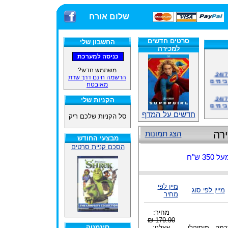
שלום אורח
סרטים חדשים
החשבון שלי
למכירה
אתרנו פועל באופן סדיר 24/7,
משתמש חדש?
בימים
הרשמה חינם דרך שרת
מאובטח
אתרנו פועל באופן סדיר 24/7,
בימים
הקניות שלי
חדשים על המדף
סל הקניות שלכם ריק
ינים
ייל
רה
הצג תמונות
מבצעי החודש
הסכם קניית סרטים
 ש"ח
האתר
מיין לפי
מייין לפי סוג
ינים
מחיר
ייל
מחיר:
179.90 ₪
סינמטק
רמה - מוסיקלי
אצלנו: