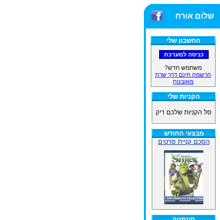
שלום אורח
החשבון שלי
משתמש חדש?
הרשמה חינם דרך שרת
מאובטח
הקניות שלי
סל הקניות שלכם ריק
מבצעי החודש
הסכם קניית סרטים
סינמטק