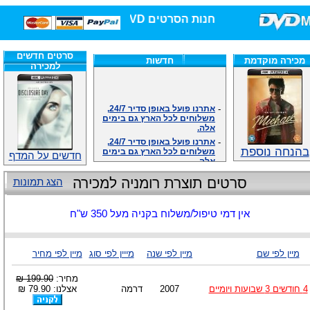
חנות הסרטים DVD/בלו-ריי/3D הגדולה ביותר!
סרטים חדשים
מכירה מוקדמת
חדשות
למכירה
-
אתרנו פועל באופן סדיר 24/7,
משלוחים לכל הארץ גם בימים
אלה.
-
אתרנו פועל באופן סדיר 24/7,
משלוחים לכל הארץ גם בימים
בהנחה נוספת
חדשים על המדף
אלה.
-
אנחנו כאן לכול שאלה וזמינים
סרטים תוצרת רומניה למכירה
הצג תמונות
במענה הטלפוני שלנו.ובמייל
.האתר לרשותכם פעיל 24/7
-
מענה טלפוני: 09-7652392
אין דמי טיפול/משלוח בקניה מעל 350 ש"ח
-
צוות דיוידי מאסטר ישיר.
-
זמינים במייל ובטלפון. האתר
לרשותכם פעיל 24/7
מיין לפי שם
מיין לפי שנה
מייין לפי סוג
מיין לפי מחיר
-
צוות דיוידי מאסטר ישיר.
-
אנחנו כאן לכול שאלה וזמינים
מחיר:
199.90 ₪
במענה הטלפוני שלנו.ובמייל
4 חודשים 3 שבועות ויומיים
2007
דרמה
אצלנו: 79.90 ₪
.האתר לרשותכם 24/7
-
מענה טלפוני: 09-7652392