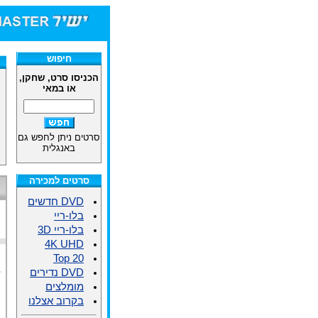
חיפוש
הכניסו סרט, שחקן,
או במאי
סרטים ניתן לחפש גם
באנגלית
סרטים למכירה
DVD חדשים
בלו-ריי
בלו-ריי 3D
4K UHD
Top 20
DVD נדירים
מומלצים
בקרוב אצלנו