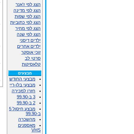
הצג לפי ז'אנר
הצג לפי מדינה
הצג לפי שפות
הצג לפי כתוביות
הצג לפי מחיר
הצג לפי שנה
ילדים דיסני
ילדים אחרים
זוכי אוסקר
סרטי לב
קלאסיקות
מבצעים
מבצעי החודש
מבצעי בלו-ריי
חזרו למכירה
3 ב-99.90
2 ב-99.90
מבצע חיסול 5
ב-99.90
מהשכרה
מאספנים
VHS