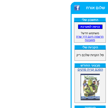
שלום אורח
החשבון שלי
משתמש חדש?
הרשמה חינם דרך שרת
מאובטח
הקניות שלי
סל הקניות שלכם ריק
מבצעי החודש
הסכם קניית סרטים
סינמטק