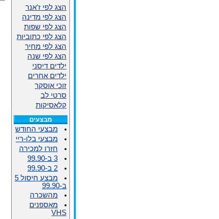
הצג לפי ז'אנר
הצג לפי מדינה
הצג לפי שפות
הצג לפי כתוביות
הצג לפי מחיר
הצג לפי שנה
ילדים דיסני
ילדים אחרים
זוכי אוסקר
סרטי לב
קלאסיקות
מבצעים
מבצעי החודש
מבצעי בלו-ריי
חזרו למכירה
3 ב-99.90
2 ב-99.90
מבצע חיסול 5
ב-99.90
מהשכרה
מאספנים
VHS