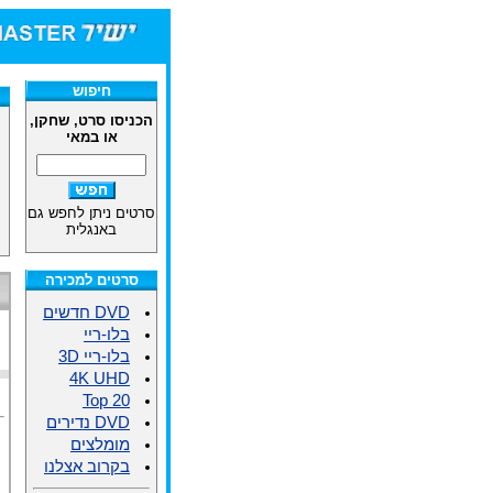
חיפוש
הכניסו סרט, שחקן,
או במאי
סרטים ניתן לחפש גם
באנגלית
סרטים למכירה
DVD חדשים
בלו-ריי
בלו-ריי 3D
4K UHD
Top 20
DVD נדירים
מומלצים
בקרוב אצלנו