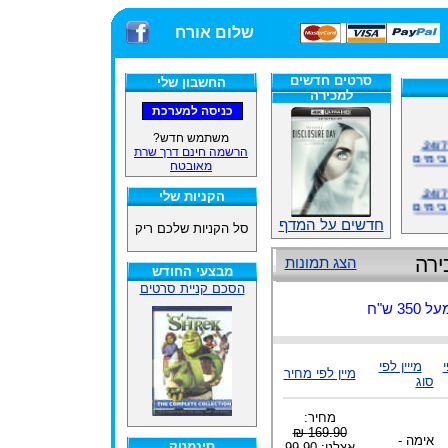
שלום אורח
סרטים חדשים
החשבון שלי
למכירה
אתרנו פועל באופן סדיר 24/7,
משתמש חדש?
בימים
הרשמה חינם דרך שרת
מאובטח
אתרנו פועל באופן סדיר 24/7,
בימים
הקניות שלי
חדשים על המדף
סל הקניות שלכם ריק
ינים
ייל
ירה
הצג תמונות
מבצעי החודש
הסכם קניית סרטים
 ש"ח
האתר
י
מייין לפי
מיין לפי מחיר
ינים
סוג
ייל
מחיר:
169.90 ₪
אימה -
סינמטק
אצלנו: 99.90